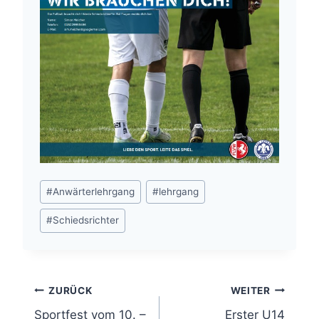
Schlagworte:
#
Anwärterlehrgang
#
lehrgang
#
Schiedsrichter
Beitragsnavigation
ZURÜCK
WEITER
Sportfest vom 10. –
Erster U14